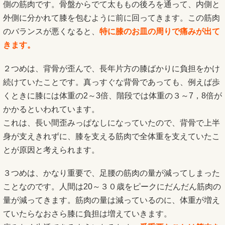
側の筋肉です。骨盤からでて太ももの後ろを通って、内側と
外側に分かれて膝を包むように前に回ってきます。この筋肉
のバランスが悪くなると、
特に膝のお皿の周りで痛みが出て
きます。
２つめは、背骨が歪んで、長年片方の膝ばかりに負担をかけ
続けていたことです。真っすぐな背骨であっても、例えば歩
くときに膝には体重の2～3倍、階段では体重の３～7，8倍が
かかるといわれています。
これは、長い間歪みっぱなしになっていたので、背骨で上半
身が支えきれずに、膝を支える筋肉で全体重を支えていたこ
とが原因と考えられます。
３つめは、かなり重要で、足腰の筋肉の量が減ってしまった
ことなのです。人間は20～３０歳をピークにだんだん筋肉の
量が減ってきます。筋肉の量は減っているのに、体重が増え
ていたらなおさら膝に負担は増えていきます。