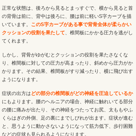
正常な状態は、後ろから見るとまっすぐで、横から見ると首
の背骨は前に、背中は後ろに、腰は前に軽いS字カーブを描
いています。
このS字カーブがある事で背骨全体が柔らかい
クッションの役割を果たして
、椎間板にかかる圧力を逃がし
てくれます。
しかし、背骨がゆがむとクッションの役割を果たさなくな
り、椎間板に対しての圧力が高まったり、斜めから圧力がか
かります。その結果、椎間板がすり減ったり、横に飛び出す
ようになります。
症状の出方は
どの部分の椎間板がどの神経を圧迫しているか
にもよります。腰のヘルニアの場合、神経に触れいてる部分
の腰に痛みが出たり、その神経をつたってお尻、太ももやふ
くらはぎの外側、足の裏にまでしびれが出ます。症状が進む
と、思うように動かさないようになって筋力低下、歩行困難
などの症状も見られるようになります。